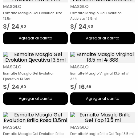
MASGLO
MASGLO
Esmalte Masglo Gel Evolution Tiza
Esmalte Masglo Gel Evolution
13.5ml
Activista 13.5ml
S/
24
.
S/
24
.
60
60
Agregar al carrito
Agregar al carrito
MASGLO
MASGLO
Esmalte Masglo Gel Evolution
Esmalte Masglo Virginal 13.5 ml #
Ejecutiva 13.5ml
388
S/
24
.
S/
16
.
60
69
Agregar al carrito
Agregar al carrito
MASGLO
MASGLO
Esmalte Masglo Gel Evolution Brillo
Esmalte Masglo Brillo Gel Top 13.5 ml