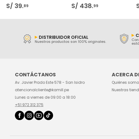
S/
39
.
S/
438
.
89
99
C
DISTRIBUIDOR OFICIAL
Con 
Nuestros productos son 100% originales.
está
CONTÁCTANOS
ACERCA DE
Av. Javier Prado Este 578 - San Isidro
Quiénes somo
atencionalcliente@kamill.pe
Nuestras tien
Lunes a viernes de 09:00 a 18:00
+51 972 312 375