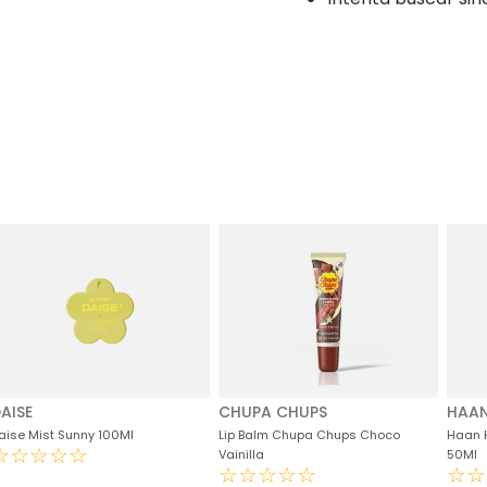
AISE
CHUPA CHUPS
HAA
aise Mist Sunny 100Ml
Lip Balm Chupa Chups Choco
Haan 
☆
☆
☆
☆
☆
Vainilla
50Ml
☆
☆
☆
☆
☆
☆
☆