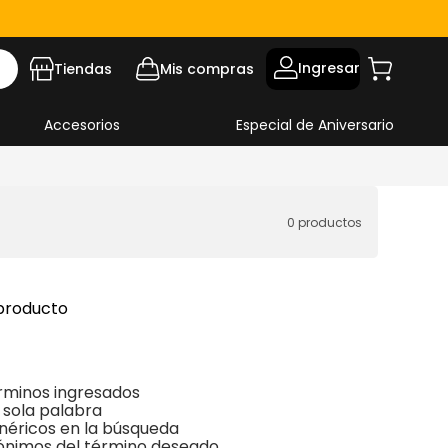
Ingresar
Tiendas
Mis compras
Accesorios
Especial de Aniversario
0
productos
producto
rminos ingresados
a sola palabra
enéricos en la búsqueda
nónimos del término deseado