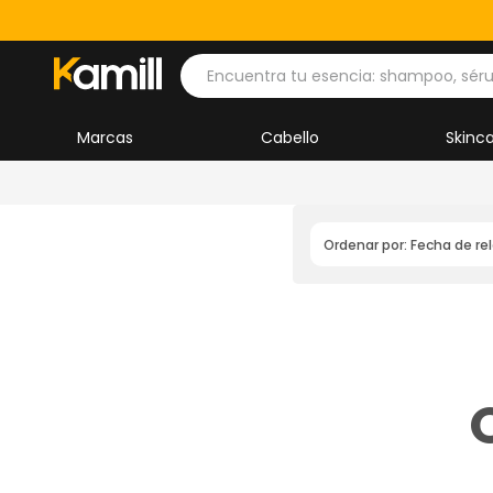
Encuentra tu esencia: shampoo, séru
Marcas
Cabello
Skinc
Ordenar por:
Fecha de re