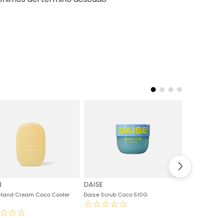
N
DAISE
Hand Cream Coco Cooler
Daise Scrub Coco 510G
☆
☆
☆
☆
☆
☆
☆
☆