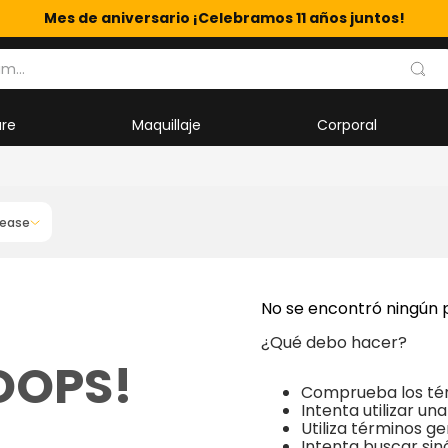
Mes de aniversario ¡Celebramos 11 años juntos!
m...
are
Maquillaje
Corporal
lease
No se encontró ningún 
¿Qué debo hacer?
OOPS!
Comprueba los té
Intenta utilizar un
Utiliza términos g
Intenta buscar si