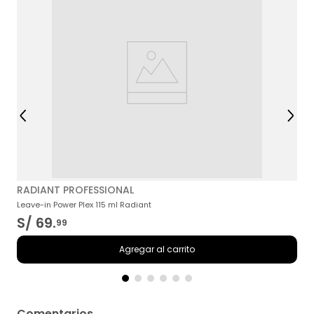
M
RADIANT PROFESSIONAL
Leave-in Power Plex 115 ml Radiant
S/
69
.
99
Agregar al carrito
Comentarios