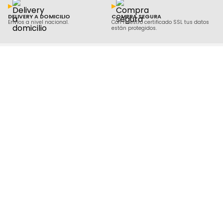
DELIVERY A DOMICILIO
COMPRA SEGURA
Envíos a nivel nacional.
Con nuestro certificado SSL tus datos
están protegidos.
ACERCA DE KAMILL
AYUDA Y SOPORTE
CONTÁCTANOS
KAMILL.PE