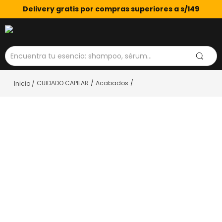
Delivery gratis por compras superiores a s/149
Encuentra tu esencia: shampoo, sérum...
CUIDADO CAPILAR
Acabados