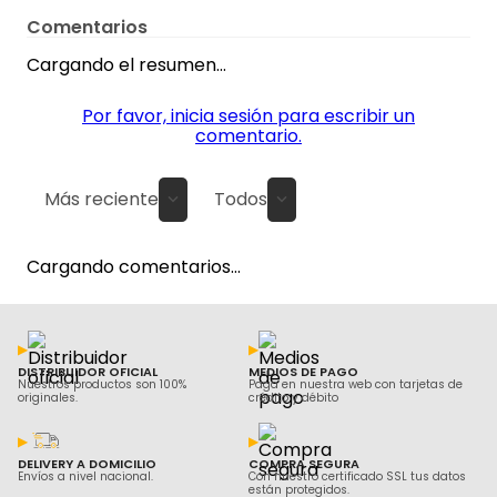
Comentarios
Cargando el resumen…
Por favor, inicia sesión para escribir un
comentario.
Más reciente
Todos
Cargando comentarios…
DISTRIBUIDOR OFICIAL
MEDIOS DE PAGO
Nuestros productos son 100%
Paga en nuestra web con tarjetas de
originales.
crédito y débito
DELIVERY A DOMICILIO
COMPRA SEGURA
Envíos a nivel nacional.
Con nuestro certificado SSL tus datos
están protegidos.