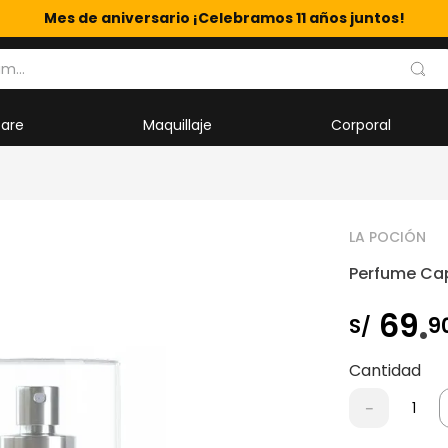
Mes de aniversario ¡Celebramos 11 años juntos!
m...
care
Maquillaje
Corporal
LA POCIÓN
Perfume Cap
.
69
9
S/
Cantidad
－