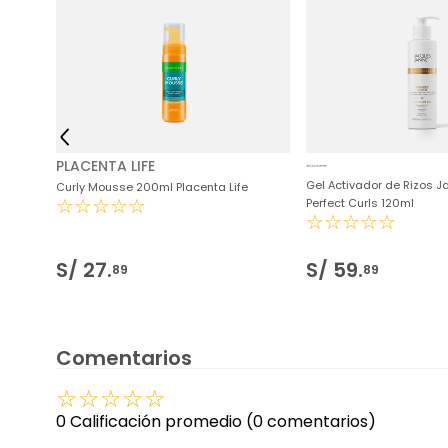
os
PLACENTA LIFE
Gel Activador de Rizos 
Curly Mousse 200ml Placenta Life
☆
☆
☆
☆
☆
Perfect Curls 120ml
☆
☆
☆
☆
☆
S/
27
.
S/
59
.
89
89
Comentarios
☆
☆
☆
☆
☆
0 Calificación promedio
(0 comentarios)