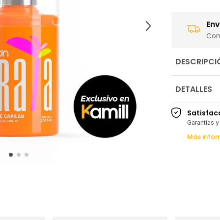
Env
Com
DESCRIPCI
DETALLES
Satisfac
Garantías y
Más infor