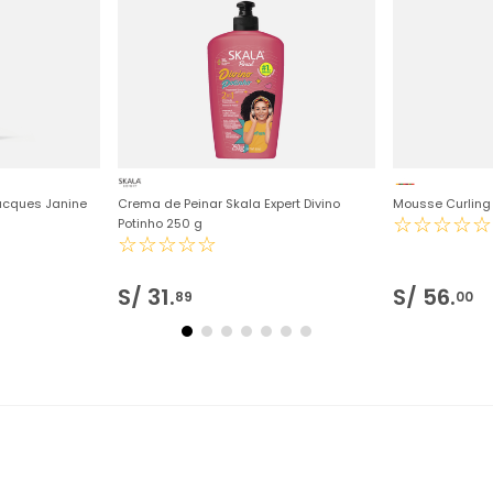
Jacques Janine
Crema de Peinar Skala Expert Divino
Mousse Curling
☆
☆
☆
☆
☆
Potinho 250 g
☆
☆
☆
☆
☆
S/
31
.
S/
56
.
89
00