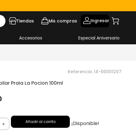
Ingresar
Tiendas
Mis compras
Accesorios
Especial Aniversario
Referencia
:
14-00001207
ilar Praia La Pocion 100ml
0
Añadir al carrito
¡Disponible!
＋