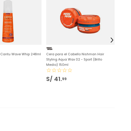
JOIC
Oleo Jo
☆
☆
 Cantu Wave Whip 248ml
Cera para el Cabello Nishman Hair
Styling Aqua Wax 02 - Sport (Brillo
Medio) 150ml
☆
☆
☆
☆
☆
S/
41
.
S/
1
99