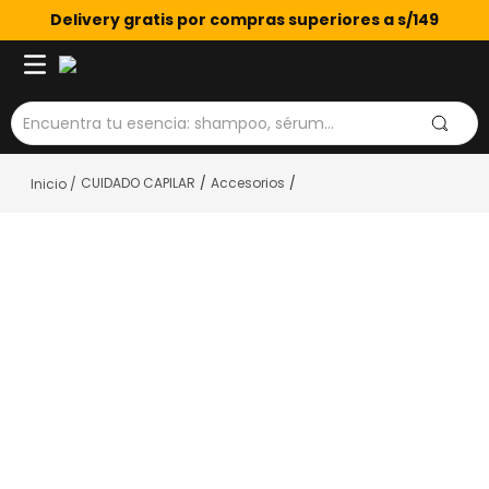
Delivery gratis por compras superiores a s/149
Encuentra tu esencia: shampoo, sérum...
CUIDADO CAPILAR
Accesorios