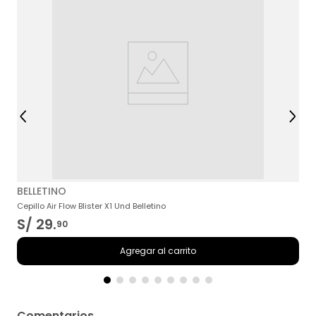
G
BELLETINO
Cepillo Air Flow Blister X1 Und Belletino
S/
29
.
90
Agregar al carrito
Comentarios