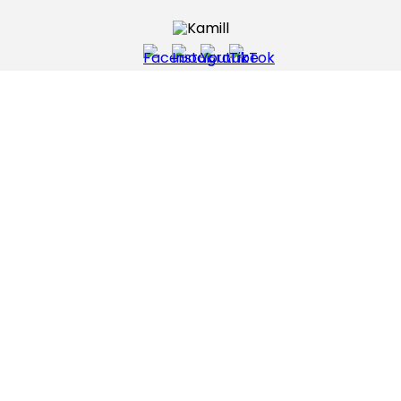
ACERCA DE KAMILL
AYUDA Y SOPORTE
CONTÁCTANOS
KAMILL.PE
Pagos confiables a través de:
Web 100% segura