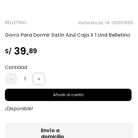
BELLETINO
Referencia
:
14-00001869
Gorro Para Dormir Satín Azul Caja X 1 Und Belletino
.
39
89
S/
Cantidad
－
＋
Añadir al carrito
¡Disponible!
Envío a
domicilio