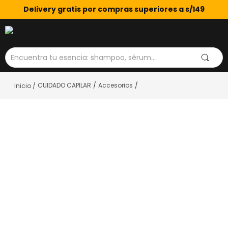
Delivery gratis por compras superiores a s/149
Encuentra tu esencia: shampoo, sérum...
CUIDADO CAPILAR
Accesorios