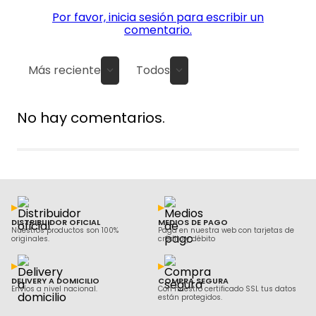
Por favor, inicia sesión para escribir un
comentario.
Más reciente
Todos
No hay comentarios.
DISTRIBUIDOR OFICIAL
MEDIOS DE PAGO
Nuestros productos son 100%
Paga en nuestra web con tarjetas de
originales.
crédito y débito
DELIVERY A DOMICILIO
COMPRA SEGURA
Envíos a nivel nacional.
Con nuestro certificado SSL tus datos
están protegidos.