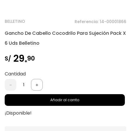
BELLETINO
Referencia
:
14-00001866
Gancho De Cabello Cocodrilo Para Sujeción Pack X
6 Uds Belletino
.
29
90
S/
Cantidad
－
＋
Añadir al carrito
¡Disponible!