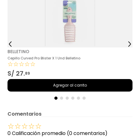
T
BELLETINO
Cepillo Curved Pro Blister X 1 Und Belletino
☆
☆
☆
☆
☆
S/
27
.
89
Agregar al carrito
Comentarios
☆
☆
☆
☆
☆
0 Calificación promedio
(0 comentarios)