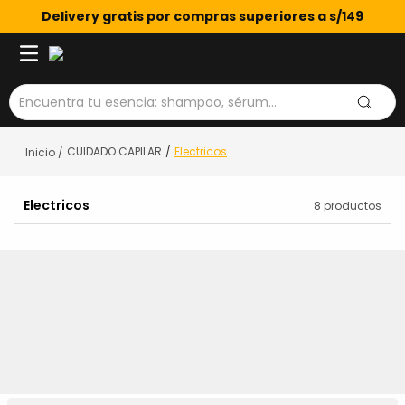
Delivery gratis por compras superiores a s/149
Encuentra tu esencia: shampoo, sérum...
CUIDADO CAPILAR
Electricos
Electricos
8
productos