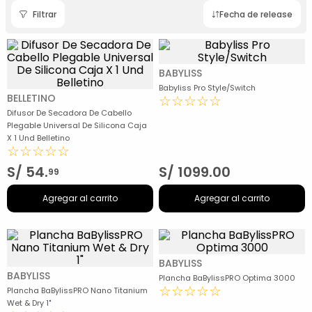
Filtrar
Fecha de release
BABYLISS
Babyliss Pro Style/Switch
BELLETINO
☆
☆
☆
☆
☆
Difusor De Secadora De Cabello
Plegable Universal De Silicona Caja
X 1 Und Belletino
☆
☆
☆
☆
☆
S/
54
.
S/
1099
.
00
99
Agregar al carrito
Agregar al carrito
BABYLISS
BABYLISS
Plancha BaBylissPRO Optima 3000
☆
☆
☆
☆
☆
Plancha BaBylissPRO Nano Titanium
Wet & Dry 1"