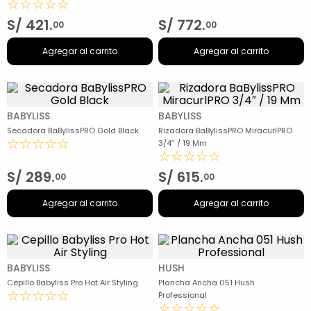
☆
☆
☆
☆
☆
S/
421
.
S/
772
.
00
00
Agregar al carrito
Agregar al carrito
BABYLISS
BABYLISS
Secadora BaBylissPRO Gold Black
Rizadora BaBylissPRO MiracurlPRO
☆
☆
☆
☆
☆
3/4″ / 19 Mm
☆
☆
☆
☆
☆
S/
289
.
S/
615
.
00
00
Agregar al carrito
Agregar al carrito
BABYLISS
HUSH
Cepillo Babyliss Pro Hot Air Styling
Plancha Ancha 051 Hush
☆
☆
☆
☆
☆
Professional
☆
☆
☆
☆
☆