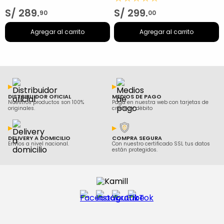
S/
289
.
S/
299
.
90
00
Agregar al carrito
Agregar al carrito
DISTRIBUIDOR OFICIAL
MEDIOS DE PAGO
Nuestros productos son 100%
Paga en nuestra web con tarjetas de
originales.
crédito y débito
DELIVERY A DOMICILIO
COMPRA SEGURA
Envíos a nivel nacional.
Con nuestro certificado SSL tus datos
están protegidos.