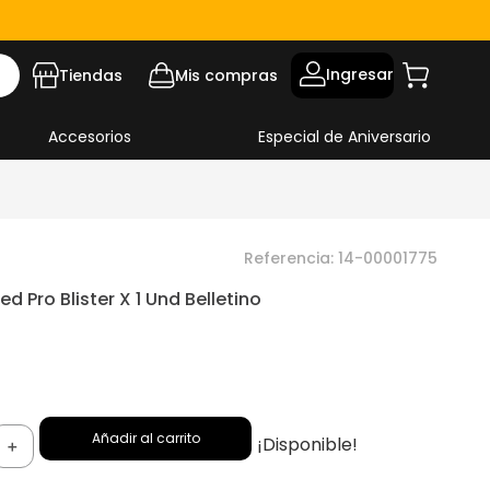
Ingresar
Tiendas
Mis compras
Accesorios
Especial de Aniversario
Referencia
:
14-00001775
ed Pro Blister X 1 Und Belletino
9
Añadir al carrito
¡Disponible!
＋