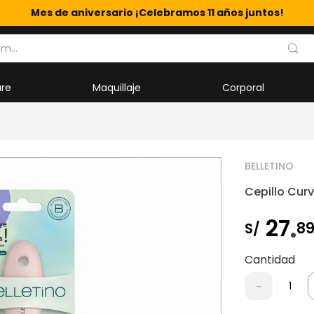
Mes de aniversario ¡Celebramos 11 años juntos!
m...
are
Maquillaje
Corporal
BELLETINO
Cepillo Curv
.
27
8
S/
Cantidad
－