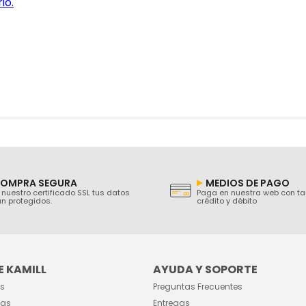
io.
OMPRA SEGURA
MEDIOS DE PAGO
nuestro certificado SSL tus datos
Paga en nuestra web con ta
n protegidos.
crédito y débito
 KAMILL
AYUDA Y SOPORTE
s
Preguntas Frecuentes
das
Entregas