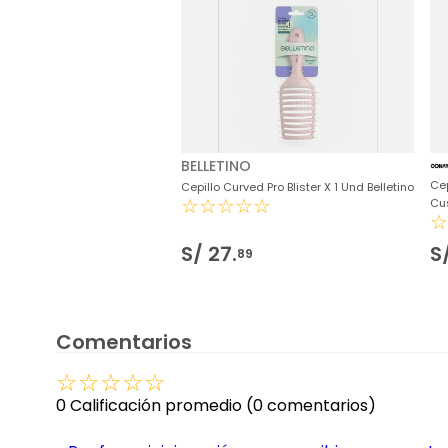
BELLETINO
Cep
Cepillo Curved Pro Blister X 1 Und Belletino
☆
☆
☆
☆
☆
Cu
S/
27
.
S
89
Comentarios
☆
☆
☆
☆
☆
0 Calificación promedio
(0 comentarios)