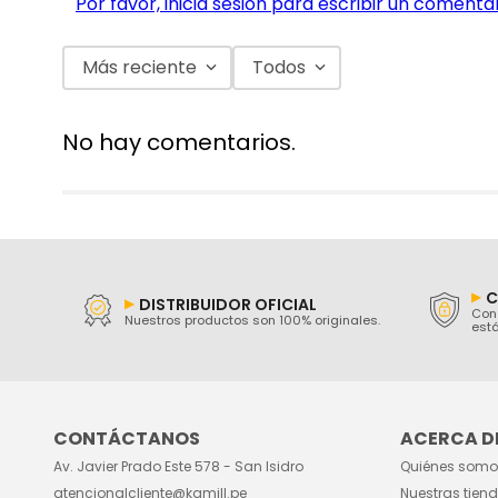
Por favor, inicia sesión para escribir un comentar
Más reciente
Todos
No hay comentarios.
C
DISTRIBUIDOR OFICIAL
Con 
Nuestros productos son 100% originales.
está
CONTÁCTANOS
ACERCA DE
Av. Javier Prado Este 578 - San Isidro
Quiénes somo
atencionalcliente@kamill.pe
Nuestras tien