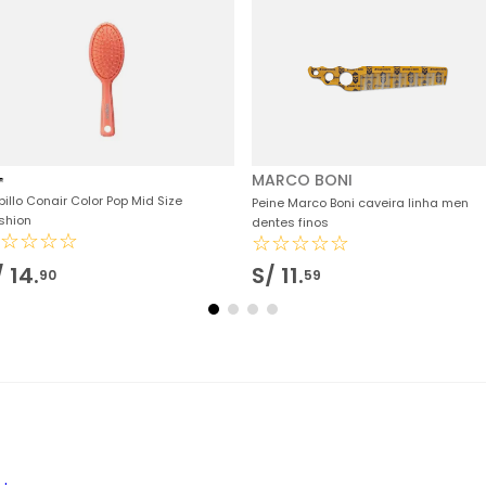
MARCO BONI
illo Conair Color Pop Mid Size
Peine Marco Boni caveira linha men
shion
dentes finos
☆
☆
☆
☆
☆
☆
☆
☆
☆
☆
/
14
.
S/
11
.
90
59