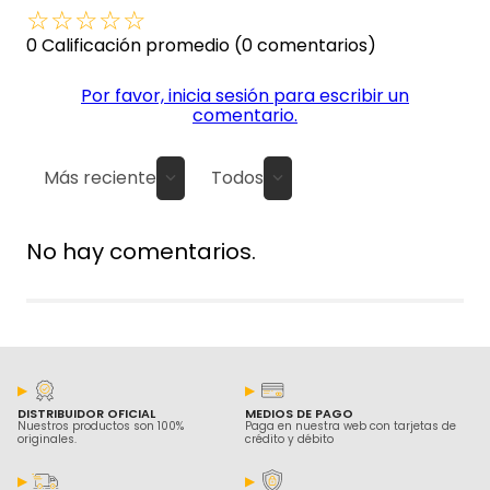
☆
☆
☆
☆
☆
0 Calificación promedio
(0 comentarios)
Por favor, inicia sesión para escribir un
comentario.
Más reciente
Todos
No hay comentarios.
DISTRIBUIDOR OFICIAL
MEDIOS DE PAGO
Nuestros productos son 100%
Paga en nuestra web con tarjetas de
originales.
crédito y débito