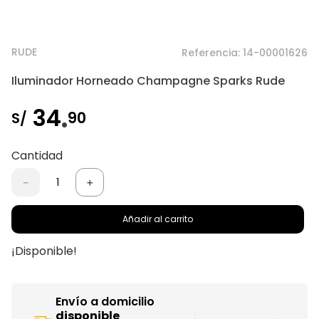
RUDE
Referencia
:
14-00001626
Iluminador Horneado Champagne Sparks Rude
.
34
90
S/
Cantidad
－
＋
Añadir al carrito
¡Disponible!
Envío a domicilio
disponible