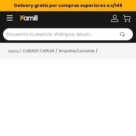
Delivery gratis por compras superiores a s/149
Encuentra tu esencia: shampoo, sérum...
CUIDADO CAPILAR
Ampollas/Lociones