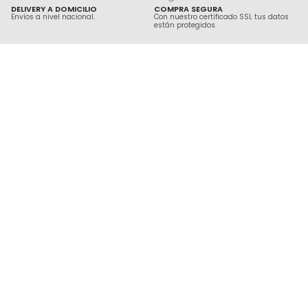
DELIVERY A DOMICILIO
COMPRA SEGURA
Envíos a nivel nacional.
Con nuestro certificado SSL tus datos
están protegidos.
ACERCA DE KAMILL
AYUDA Y SOPORTE
CONTÁCTANOS
KAMILL.PE