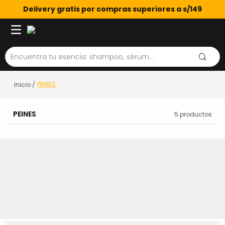
Delivery gratis por compras superiores a s/149
Encuentra tu esencia: shampoo, sérum...
PEINES
PEINES
5
productos