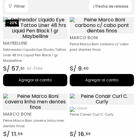
Filtrar
Fecha de release
-
20%
MARCO BONI
MAYBELLINE
Peine Marco Boni carbono c/ cabo
Delineador Líquido Eye Studio Tattoo
pont dientes finos
Liner 48 hrs Liquid Pen Black 1 gr
Maybelline
S/
57
.
S/
9
.
S/
71
.
51
89
40
Agregar al carrito
Agregar al carrito
MARCO BONI
Peine Conair Curl C. Curly
Peine Marco Boni caveira linha men
dentes finos
S/
11
.
S/
16
.
59
89