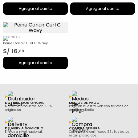
Agregar al carrito
Agregar al carrito
Peine Conair Curl C. Wavy
S/
16
.
89
Agregar al carrito
DISTRIBUIDOR OFICIAL
MEDIOS DE PAGO
Nuestros productos son 100%
Paga en nuestra web con tarjetas de
originales.
crédito y débito
DELIVERY A DOMICILIO
COMPRA SEGURA
Envíos a nivel nacional.
Con nuestro certificado SSL tus datos
están protegidos.