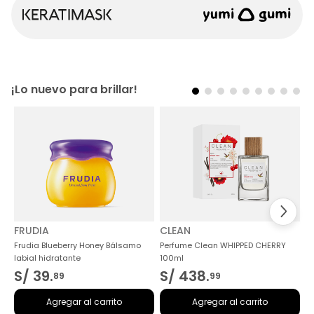
¡Lo nuevo para brillar!
FRUDIA
CLEAN
Frudia Blueberry Honey Bálsamo
Perfume Clean WHIPPED CHERRY
labial hidratante
100ml
S/
39
.
S/
438
.
89
99
Agregar al carrito
Agregar al carrito