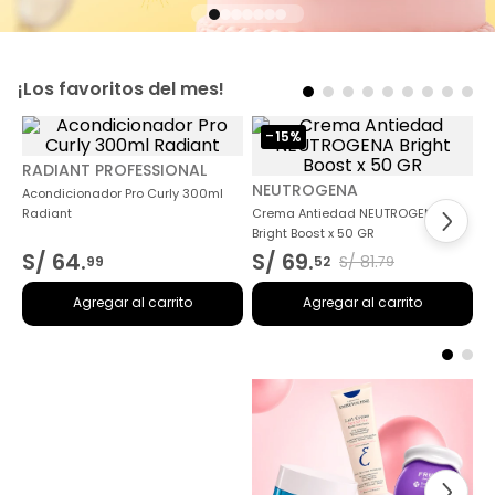
¡Los favoritos del mes!
-
15%
RADIANT PROFESSIONAL
NEUTROGENA
Acondicionador Pro Curly 300ml
Radiant
Crema Antiedad NEUTROGENA
Bright Boost x 50 GR
S/
64
.
S/
69
.
S/
81
.
99
52
79
Agregar al carrito
Agregar al carrito