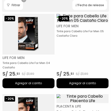
Filtrar
Fecha de release
-
-
20%
20%
LIFE FOR MEN
Tinte para Cabello Life For Men 05
Castaño Claro
LIFE FOR MEN
Tinte para Cabello Life For Men 04
Castaño
S/
25
.
S/
25
.
S/
31
.
S/
31
.
51
89
51
89
Agregar al carrito
Agregar al carrito
-
20%
PLACENTA LIFE