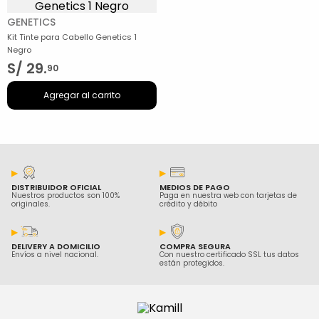
GENETICS
Kit Tinte para Cabello Genetics 1
Negro
S/
29
.
90
Agregar al carrito
DISTRIBUIDOR OFICIAL
MEDIOS DE PAGO
Nuestros productos son 100%
Paga en nuestra web con tarjetas de
originales.
crédito y débito
DELIVERY A DOMICILIO
COMPRA SEGURA
Envíos a nivel nacional.
Con nuestro certificado SSL tus datos
están protegidos.