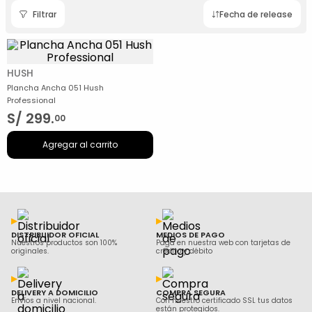
Filtrar
Fecha de release
HUSH
Plancha Ancha 051 Hush
Professional
S/
299
.
00
Agregar al carrito
DISTRIBUIDOR OFICIAL
MEDIOS DE PAGO
Nuestros productos son 100%
Paga en nuestra web con tarjetas de
originales.
crédito y débito
DELIVERY A DOMICILIO
COMPRA SEGURA
Envíos a nivel nacional.
Con nuestro certificado SSL tus datos
están protegidos.