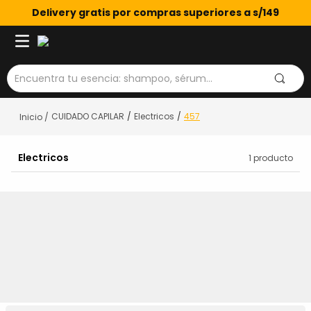
Delivery gratis por compras superiores a s/149
Encuentra tu esencia: shampoo, sérum...
CUIDADO CAPILAR
Electricos
457
Electricos
1
producto