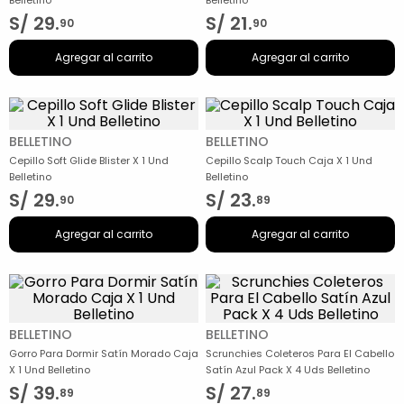
Belletino
Belletino
S/
29
.
S/
21
.
90
90
Agregar al carrito
Agregar al carrito
BELLETINO
BELLETINO
Cepillo Soft Glide Blister X 1 Und
Cepillo Scalp Touch Caja X 1 Und
Belletino
Belletino
S/
29
.
S/
23
.
90
89
Agregar al carrito
Agregar al carrito
BELLETINO
BELLETINO
Gorro Para Dormir Satín Morado Caja
Scrunchies Coleteros Para El Cabello
X 1 Und Belletino
Satín Azul Pack X 4 Uds Belletino
S/
39
.
S/
27
.
89
89