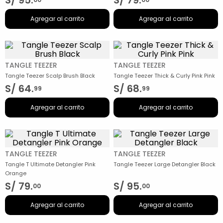
S/
95
.
S/
79
.
Agregar al carrito
Agregar al carrito
TANGLE TEEZER
TANGLE TEEZER
Tangle Teezer Scalp Brush Black
Tangle Teezer Thick & Curly Pink Pink
S/
64
.
S/
68
.
99
99
Agregar al carrito
Agregar al carrito
TANGLE TEEZER
TANGLE TEEZER
Tangle T Ultimate Detangler Pink
Tangle Teezer Large Detangler Black
Orange
S/
79
.
S/
95
.
00
00
Agregar al carrito
Agregar al carrito