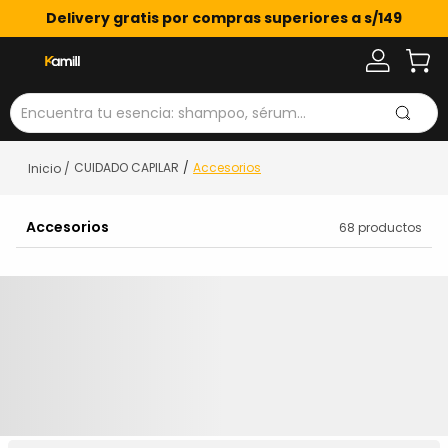
Delivery gratis por compras superiores a s/149
Encuentra tu esencia: shampoo, sérum...
CUIDADO CAPILAR
Accesorios
Accesorios
68
productos