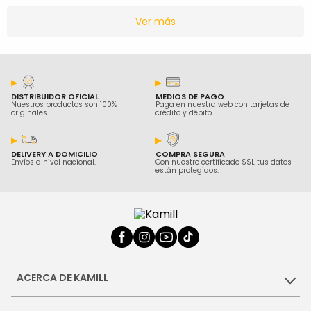
Ver más
DISTRIBUIDOR OFICIAL
MEDIOS DE PAGO
Nuestros productos son 100%
Paga en nuestra web con tarjetas de
originales.
crédito y débito
DELIVERY A DOMICILIO
COMPRA SEGURA
Envíos a nivel nacional.
Con nuestro certificado SSL tus datos
están protegidos.
ACERCA DE KAMILL